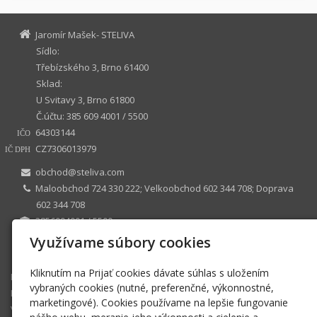
Jaromír Mašek- STELIVA
Sídlo:
Třebízského 3, Brno 61400
Sklad:
U Svitavy 3, Brno 61800
Č.účtu: 385 609 4001 / 5500
64303144
IČO
CZ7306013979
IČ DPH
obchod@steliva.com
Maloobchod 724 330 222; Velkoobchod 602 344 708; Doprava
602 344 708
3856094001 / 5500
ŽL č.j ZUMB/32234/2008/Dra/4 ÚMČ Brno sever, registrován
Využívame súbory cookies
10.6.1996
Kliknutím na Prijať cookies dávate súhlas s uložením
E-shop
vybraných cookies (nutné, preferenčné, výkonnostné,
Doprava
marketingové). Cookies používame na lepšie fungovanie
Veľkoobchod