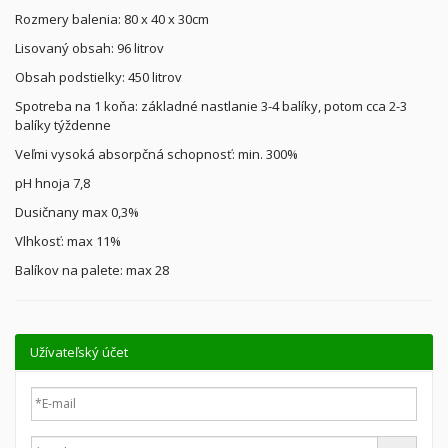
Rozmery balenia: 80 x 40 x 30cm
Lisovaný obsah: 96 litrov
Obsah podstielky: 450 litrov
Spotreba na 1 koňa: základné nastlanie 3-4 balíky, potom cca 2-3
balíky týždenne
Veľmi vysoká absorpčná schopnosť: min. 300%
pH hnoja 7,8
Dusičnany max 0,3%
Vlhkosť: max 11%
Balíkov na palete: max 28
Užívateľský účеt