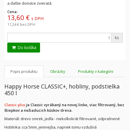
a
ďalšie domáce zvieratá.
Cena:
13,60 €
s DPH
11,24 €
bez DPH
ks
Do košíka
Popis produktu
Obrázky
Produkty v kategórii
Happy Horse CLASSIC+, hobliny, podstielka
450 l
Classic plus
je Classic vyrábaný na novej linke, viac filtrovaný, bez
štiepkov a nežiaducich kúskov dreva.
Materiál: drevo smrek, jedľa - niekoľkokrát filtrované, odprašnené
Hoblinka: cca 5mm, jemnejšia, napriek tomu vzdušná