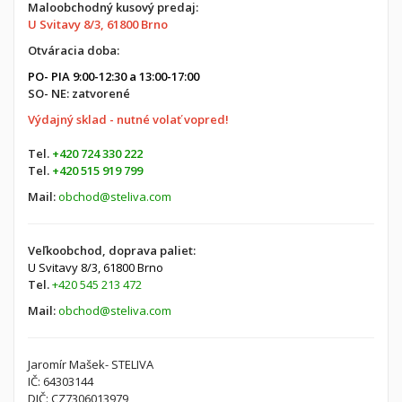
Maloobchodný kusový predaj:
U Svitavy 8/3, 61800 Brno
Otváracia doba:
PO- PIA 9:00-12:30 a 13:00-17:00
SO- NE: zatvorené
Výdajný sklad - nutné volať vopred!
Tel.
+420 724 330 222
Tel.
+420 515 919 799
Mail:
obchod@steliva.com
Veľkoobchod, doprava paliet:
U Svitavy 8/3,
61800 Brno
Tel.
+420 545 213 472
Mail:
obchod@steliva.com
Jaromír Mašek- STELIVA
IČ: 64303144
DIČ: CZ7306013979