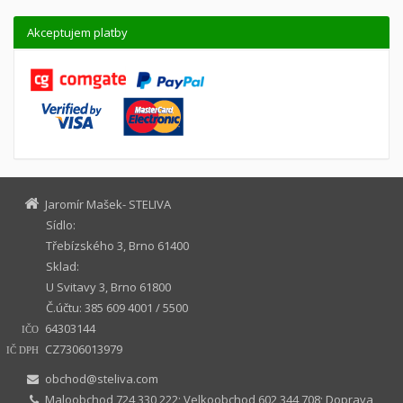
Akceptujem platby
Jaromír Mašek- STELIVA
Sídlo:
Třebízského 3, Brno 61400
Sklad:
U Svitavy 3, Brno 61800
Č.účtu: 385 609 4001 / 5500
64303144
IČO
CZ7306013979
IČ DPH
obchod@steliva.com
Maloobchod 724 330 222; Velkoobchod 602 344 708; Doprava