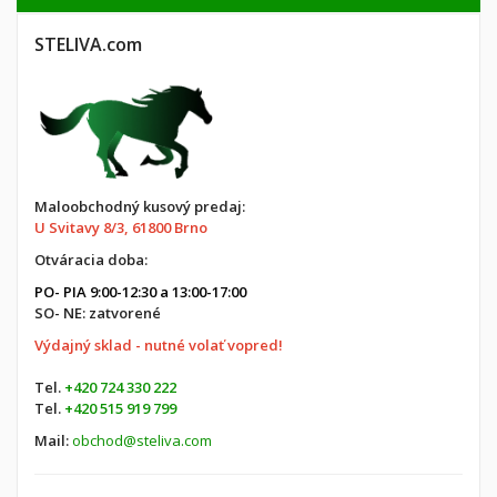
STELIVA.com
Maloobchodný kusový predaj:
U Svitavy 8/3, 61800 Brno
Otváracia doba:
PO- PIA 9:00-12:30 a 13:00-17:00
SO- NE: zatvorené
Výdajný sklad - nutné volať vopred!
Tel.
+420 724 330 222
Tel.
+420 515 919 799
Mail:
obchod@steliva.com