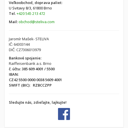
Veľkoobchod, doprava paliet:
U Svitavy 8/3,
61800 Brno
Tel.
+420 545 213 472
Mail:
obchod@steliva.com
Jaromír Mašek- STELIVA
IČ: 64303144
DIČ: CZ7306013979
Bankové spojenie:
Raiffeisenbank a.s. Brno
č. účtu: 385 609 4001 / 5500
IBAN:
CZ42 5500 0000 0038 5609 4001
SWIFT (BIC): RZBCCZPP
Sledujte nás, zdieľajte, lajkujte!